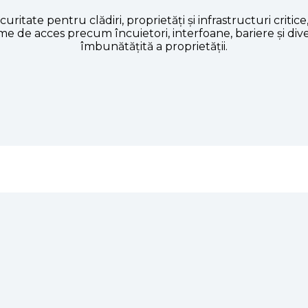
uritate pentru clădiri, proprietăți și infrastructuri criti
isteme de acces precum încuietori, interfoane, bariere și 
îmbunătățită a proprietății.