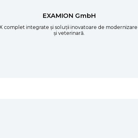
EXAMION GmbH
X complet integrate și soluții inovatoare de modernizar
și veterinară.