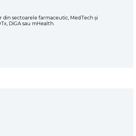
r din sectoarele farmaceutic, MedTech și
s DTx, DiGA sau mHealth.