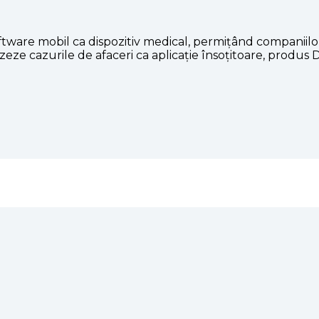
tware mobil ca dispozitiv medical, permițând companiilo
izeze cazurile de afaceri ca aplicație însoțitoare, produ