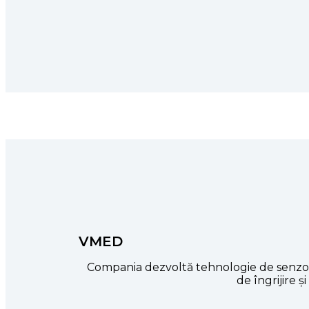
VMED
Compania dezvoltă tehnologie de senzori f
de îngrijire ș